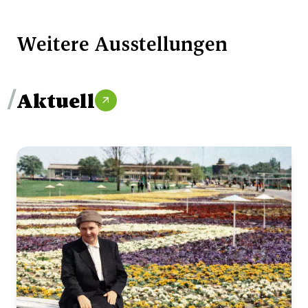
Weitere Ausstellungen
/
Aktuell
arrow_outward