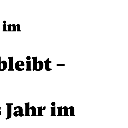
 im
bleibt –
 Jahr im