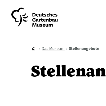
Das Museum
Stellenangebote
home
chevron_right
chevron_right
Stellena