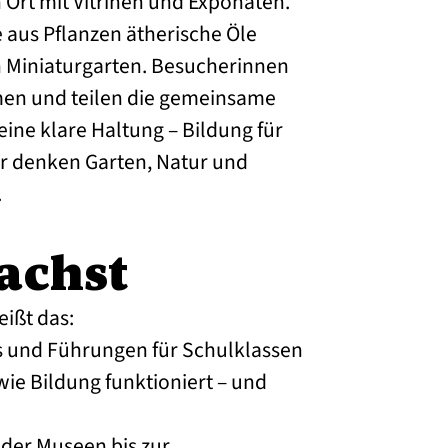
Ort mit Vitrinen und Exponaten.
e aus Pflanzen ätherische Öle
n Miniaturgarten. Besucherinnen
en und teilen die gemeinsame
eine klare Haltung – Bildung für
ir denken Garten, Natur und
.
achst
eißt das:
s und Führungen für Schulklassen
 wie Bildung funktioniert – und
der Museen bis zur