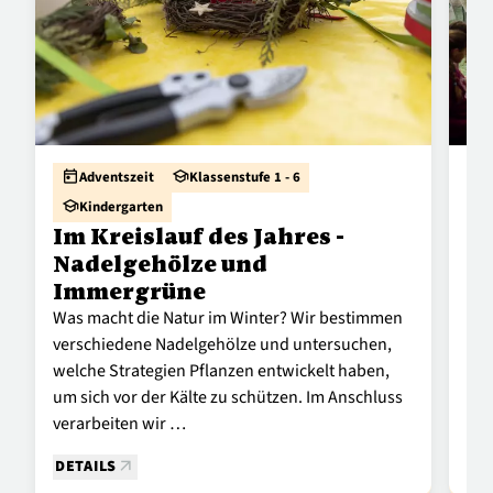
today
school
today
Adventszeit
Klassenstufe 1 - 6
Ei
school
Kindergarten
F
Im Kreislauf des Jahres -
In 
Nadelgehölze und
Die
Immergrüne
mit
Was macht die Natur im Winter? Wir bestimmen
ein
verschiedene Nadelgehölze und untersuchen,
Pfl
welche Strategien Pflanzen entwickelt haben,
um sich vor der Kälte zu schützen. Im Anschluss
verarbeiten wir …
DETAILS
DE