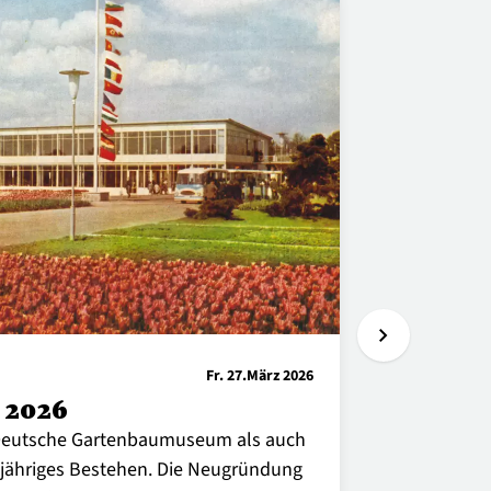
chevron_right
Fr. 27.März 2026
Programm
 2026
Anaïs 
"Chern
 Deutsche Gartenbaumuseum als auch
5-jähriges Bestehen. Die Neugründung
Gestern hat