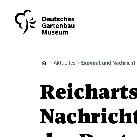
Aktuelles
Exponat und Nachricht
home
chevron_right
chevron_right
Reichart
Nachrich