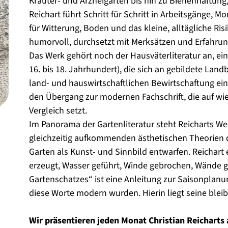
Kräuter- und Arzneigärten bis hin zu Bienenhaltun
Reichart führt Schritt für Schritt in Arbeitsgänge, 
für Witterung, Boden und das kleine, alltägliche Risik
humorvoll, durchsetzt mit Merksätzen und Erfahrun
Das Werk gehört noch der Hausväterliteratur an, ein
16. bis 18. Jahrhundert), die sich an gebildete Land
land- und hauswirtschaftlichen Bewirtschaftung eine
den Übergang zur modernen Fachschrift, die auf wi
Vergleich setzt.
Im Panorama der Gartenliteratur steht Reicharts We
gleichzeitig aufkommenden ästhetischen Theorien 
Garten als Kunst- und Sinnbild entwarfen. Reichart 
erzeugt, Wasser geführt, Winde gebrochen, Wände 
Gartenschatzes“ ist eine Anleitung zur Saisonpla
diese Worte modern wurden. Hierin liegt seine bleib
Wir präsentieren jeden Monat Christian Reichart