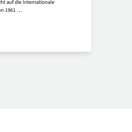
ht auf die Internationale
zusammen m
on 1961 …
dem Vorstan
Herbarium" 
DETAILS