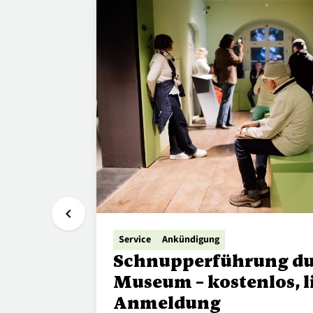
chevron_left
Service
Ankündigung
Schnupperführung du
Museum – kostenlos, l
Anmeldung