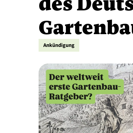
des Deut
Gartenb
Ankündigung