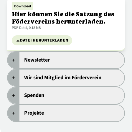
Download
Hier können Sie die Satzung des
Födervereins herunterladen.
PDF
-Datei, 0,18 MB
DATEI HERUNTERLADEN
download
Newsletter
add
Wir sind Mitglied im Förderverein
add
Spenden
add
Projekte
add