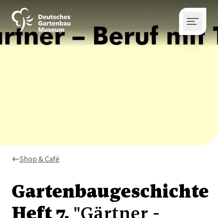
Shop & Café
west
Gartenbaugeschichte
Heft 7,
"Gärtner -